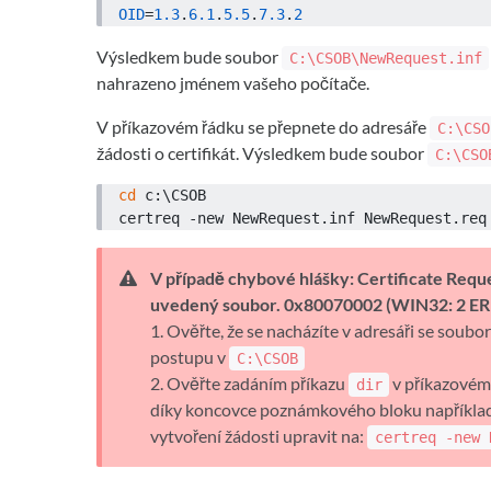
OID
=
1.3
.
6.1
.
5.5
.
7.3
.
2
Výsledkem bude soubor
C:\CSOB\NewRequest.inf
nahrazeno jménem vašeho počítače.
V příkazovém řádku se přepnete do adresáře
C:\CSO
žádosti o certifikát. Výsledkem bude soubor
C:\CSO
cd
 c:\CSOB

certreq -new NewRequest.inf NewRequest.req
V případě chybové hlášky: Certificate Req
uvedený soubor. 0x80070002 (WIN32: 2
1. Ověřte, že se nacházíte v adresáři se soub
postupu v
C:\CSOB
2. Ověřte zadáním příkazu
v příkazovém 
dir
díky koncovce poznámkového bloku například 
vytvoření žádosti upravit na:
certreq -new 