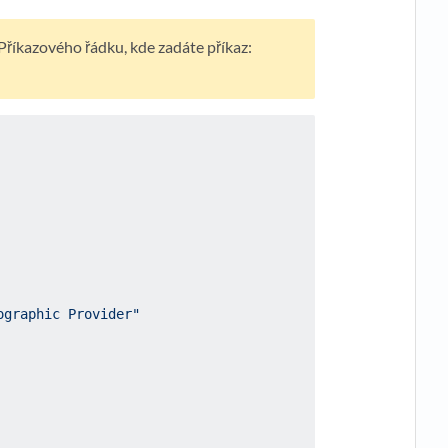
Příkazového řádku, kde zadáte příkaz:
ographic Provider"