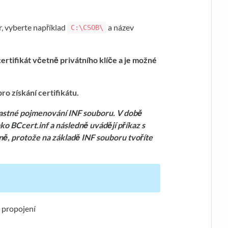
r, vyberte například
a název
C:\CSOB\
rtifikát včetně privátního klíče a je možné
o získání certifikátu.
astné pojmenování INF souboru. V době
ko BCcert.inf a následně uvádějí příkaz s
ě, protože na základě INF souboru tvoříte
 propojení