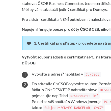
stahovat ČSOB Business Connector. Jeden certifikát
Měl by vám tak stačit jediný certifikát pro Domsys.
Pro získání certifikátu
NENÍ potřeba
mít nainstalova
Napojení funguje pouze pro účty ČSOB CEB, nikoli 
1. Certifikát pro přístup - provedete na st
Vytvořit soubor žádosti o certifikát na PC, na kte
z ČSOB.
Vytvořte si adresář například v
C:\CSOB
Do adresáře C:\CSOB vytvořte soubor (Pozná
řádku s CN=DESKTOP nahradíte slovo
DESKT
pojmenujte například
.
NewRequest.inf
Pokud se váš počítač s Windows jmenuje
PC-
takto:
Subject="CN=PC-KANCELAR, C=CZ"