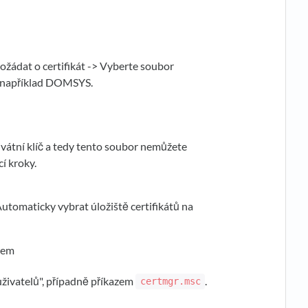
žádat o certifikát -> Vyberte soubor
e například DOMSYS.
vátní klíč a tedy tento soubor nemůžete
í kroky.
 Automaticky vybrat úložiště certifikátů na
íčem
 uživatelů", případně příkazem
.
certmgr.msc