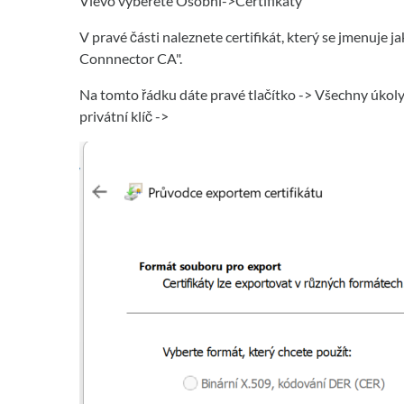
Vlevo vyberete Osobní->Certifikáty
V pravé části naleznete certifikát, který se jmenuje j
Connnector CA".
Na tomto řádku dáte pravé tlačítko -> Všechny úkoly
privátní klíč ->