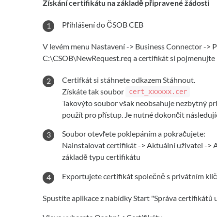
Získání certifikátu na základě připravené žádosti
Přihlášení do ČSOB CEB
V levém menu Nastavení -> Business Connector -> Po
C:\CSOB\NewRequest.req a certifikát si pojmenujt
Certifkát si stáhnete odkazem Stáhnout.
Získáte tak soubor
cert_xxxxxx.cer
Takovýto soubor však neobsahuje nezbytný pri
použít pro přístup. Je nutné dokončit následujíc
Soubor otevřete poklepáním a pokračujete:
Nainstalovat certifikát -> Aktuální uživatel ->
základě typu certifikátu
Exportujete certifikát společně s privátním kl
Spustíte aplikace z nabídky Start "Správa certifikátů