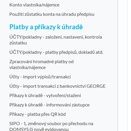
Konto vlastníka/nájemce
Použití zůstatku konta na úhradu předpisu
Platby a příkazy k úhradě
ÚČTY/pokladny - založení, nastavení, kontrola
zůstatku
ÚČTY/pokladny - platby předpisů, dokladů atd.
Zpracování hromadné platby od
vlastníka/nájemce
Účty - import výpisů/transakcí
Účty - import transakcí z bankovnictví GEORGE
Příkazy k úhradě - vytvoření/stažení
Příkazy k úhradě - informování zástupce
Příkazy - platba přes QR kód
SIPO - 1. změnový soubor po přechodu na
DOMSYS či nově evidovanou