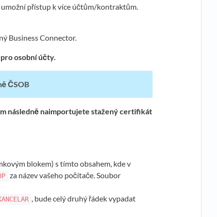
 umožní přístup k více účtům/kontraktům.
ný Business Connector.
pro osobní účty.
raně ČSOB
rém následně naimportujete stažený certifikát
mkovým blokem) s tímto obsahem, kde v
za název vašeho počítače. Soubor
OP
, bude celý druhý řádek vypadat
KANCELAR