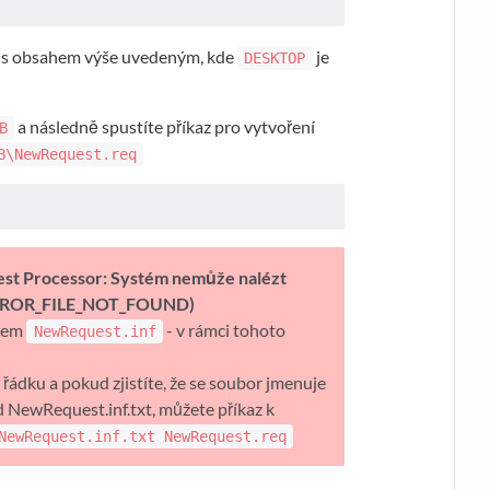
s obsahem výše uvedeným, kde
je
DESKTOP
a následně spustíte příkaz pro vytvoření
B
B\NewRequest.req
uest Processor: Systém nemůže nalézt
 ERROR_FILE_NOT_FOUND)
orem
- v rámci tohoto
NewRequest.inf
řádku a pokud zjistíte, že se soubor jmenuje
NewRequest.inf.txt, můžete příkaz k
NewRequest.inf.txt NewRequest.req