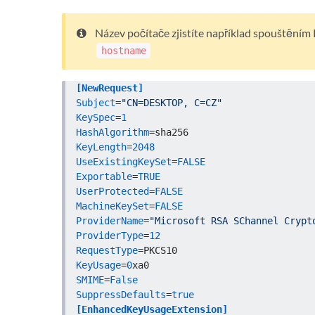
Název počítače zjistíte například spouštěním 
hostname
[NewRequest]
Subject
=
"CN=DESKTOP, C=CZ"
KeySpec
=
1
HashAlgorithm
KeyLength
=
2048
UseExistingKeySet
=
FALSE
Exportable
=
TRUE
UserProtected
=
FALSE
MachineKeySet
=
FALSE
ProviderName
=
"Microsoft RSA SChannel Crypt
ProviderType
=
12
RequestType
KeyUsage
=
0
SMIME
=
False
SuppressDefaults
=
true
[EnhancedKeyUsageExtension]