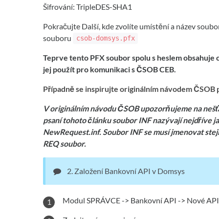
Šifrování: TripleDES-SHA1
Pokračujte Další, kde zvolíte umístění a název soubo
souboru
csob-domsys.pfx
Teprve tento PFX soubor spolu s heslem obsahuje ce
jej použít pro komunikaci s ČSOB CEB.
Případně se inspirujte originálním návodem ČSOB pr
V originálním návodu ČSOB upozorňujeme na nešť
psaní tohoto článku soubor INF nazývají nejdříve ja
NewRequest.inf. Soubor INF se musí jmenovat stejn
REQ soubor.
2. Založení Bankovní API v Domsys
Modul SPRÁVCE -> Bankovní API -> Nové API