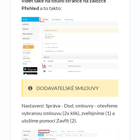
vidět také na titulní stránce na záložce
Přehled
a to takto:
DODAVATELSKÉ SMLOUVY
Nastavení: Správa - Dod. smlouvy - otevřeme
vybranou smlouvu (2x klik), zveřejníme (1) a
uložíme pomocí Zavřít (2).