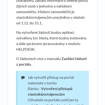
charakteru, zaslání informace o změně počtu
žijících osob v jednotce a nahlášení
samoodečtu. Hlášení samoodečtů je
vlastníkům/nájemcům umožněno v období
od 1.12. do 31.1..
Na vytvořené žádosti budou aplikací
vytvářeny tzv. tikety, které budou evidovány
a dále správcem zpracovávány v modulu
HELPDESK.
O žádostech více v manuálu
Zasílání žádostí
z portálu
.
Jak vytvořit přístup na portál
naleznete v tomto
článku:
Vytvoření přístupů
vlastníkům/nájemcům
Uživatelé na portále uvidí jen ty