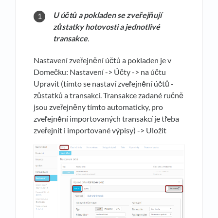
U ú
č
t
ů
a pokladen se zve
ř
ej
ň
ují
z
ů
statky hotovosti a jednotlivé
transakce
.
Nastavení zveřejnění účtů a pokladen je v
Domečku: Nastavení -> Účty -> na účtu
Upravit (tímto se nastaví zveřejnění účtů -
zůstatků a transakcí. Transakce zadané ručně
jsou zveřejněny tímto automaticky, pro
zveřejnění importovaných transakcí je třeba
zveřejnit i importované výpisy) -> Uložit