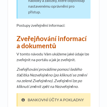
nabídky a záložky, které odpovídají
nastavenému oprávnění pro
přístup.
Postupy zveřejnění informací:
Zveřejňování informací
a dokumentů
V tomto návodu Vám ukážeme jaké údaje lze
zveřejnit na portálu a jak je zveřejnit.
Zve
ř
ej
ň
ování provádíme pomocí šedého
tla
č
ítka Nezve
ř
ejn
ě
no (po kliknutí se zm
ě
ní
na zelené Zve
ř
ejn
ě
no). Zve
ř
ejn
ě
ní lze po
kliknutí zm
ě
nit zp
ě
t na Nezve
ř
ejn
ě
no.
BANKOVNÍ ÚČTY A POKLADNY