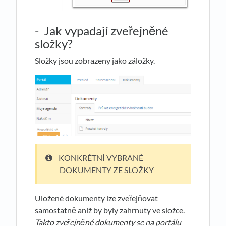
- Jak vypadají zveřejněné
složky?
Složky jsou zobrazeny jako záložky.
KONKRÉTNÍ VYBRANÉ
DOKUMENTY ZE SLOŽKY
Uložené dokumenty lze zveřejňovat
samostatně aniž by byly zahrnuty ve složce.
Takto zve
ř
ejn
ě
né dokumenty se na portálu