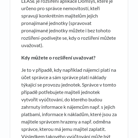
LEASE je rozšíření aplikace Domsys, které je
určeno pro správce nemovitostí, kteří
spravují konkrétním majitelům jejich
pronajímané jednotky (spravovat
pronajímané jednotky můžete i bez tohoto
rozšíření-podívejte se, kdy o rozšíření můžete
uvažovat).
Kdy můžete o rozšíření uvažovat?
Je to v případě, kdy například nájemci platí na
účet správce a sám správce platí náklady
týkající se provozu jednotek. Správce v tomto
případě potřebujete majiteli jednotek
vytvořit vyúčtování, do kterého budou
zahrnuty informace k nájemcům např. s jejich
platbami, informace k nákladům, které jsou za
majitele správcem hrazeny a např. odměna
správce, kterou má jemu majitel zaplatit.
Výsledkem takového vyúčtování může být