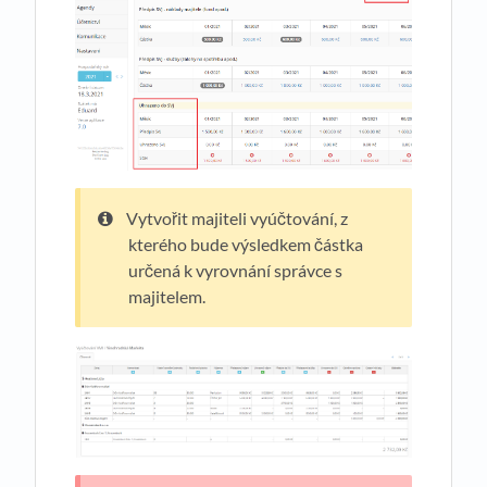
Vytvořit majiteli vyúčtování, z
kterého bude výsledkem částka
určená k vyrovnání správce s
majitelem.