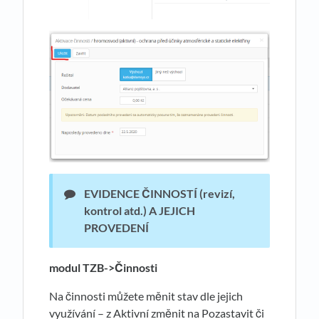
EVIDENCE ČINNOSTÍ
(revizí,
kontrol atd.) A JEJICH
PROVEDENÍ
modul TZB->
Č
innosti
Na činnosti můžete měnit stav dle jejich
využívání – z Aktivní změnit na Pozastavit či