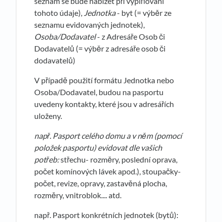
seznam se bude nabízet při vyplňování
tohoto údaje),
Jednotka
- byt (= výběr ze
seznamu evidovaných jednotek),
Osoba/Dodavatel
- z Adresáře Osob či
Dodavatelů (= výběr z adresáře osob či
dodavatelů)
V případě použití formátu Jednotka nebo
Osoba/Dodavatel, budou na pasportu
uvedeny kontakty, které jsou v adresářích
uloženy.
nap
ř
. Pasport celého domu a v n
ě
m (pomocí
položek pasportu) evidovat dle vašich
pot
ř
eb:
střechu- rozměry, poslední oprava,
počet komínových lávek apod.), stoupačky-
počet, revize, opravy, zastavěná plocha,
rozměry, vnitroblok.... atd.
např. Pasport konkrétních jednotek (bytů):