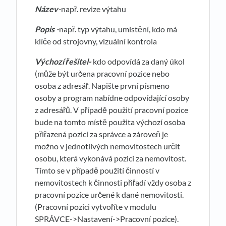
Název
-
např. revize výtahu
Popis -
např. typ výtahu, umístění, kdo má
klíče od strojovny, vizuální kontrola
V
ýc
hozí
ř
ešitel-
kdo odpovídá za daný úkol
(může být určena pracovní pozice nebo
osoba z adresář. Napište první písmeno
osoby a program nabídne odpovídající osoby
z adresářů. V případě použití pracovní pozice
bude na tomto místě použita výchozí osoba
přiřazená pozici za správce a zároveň je
možno v jednotlivých nemovitostech určit
osobu, která vykonává pozici za nemovitost.
Tímto se v případě použití činností v
nemovitostech k činnosti přiřadí vždy osoba z
pracovní pozice určené k dané nemovitosti.
(Pracovní pozici vytvoříte v modulu
SPRÁVCE->Nastavení->Pracovní pozice).