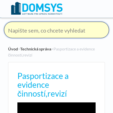
Úvod
​>​
Technická správa
​>​ Pasportizace a evidence
činností,revizí
Pasportizace a
evidence
činností,revizí