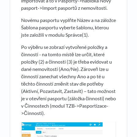
importovat a to v Pasporty->nabídka Nový
pasport->Import pasportů z nemovitosti.
Novému pasportu vyplňte Název a na záložce
Šablona pasportu vyberte šablonu, kterou
jste založili v modulu Správce(1).
Po výběru se zobrazí vytvořené položky a
činnosti - na tomto místě lze určit, které
položky (2) a činnosti (3) je třeba evidovat u
dané nemovitosti (Ano/Ne). Zároveň lze u
činností zanechat všechny Ano a po té u
těchto činností změnit stav dle potřeby
(Aktivní, Pozastavit, Zastavit) – tato možnost
je v otevření pasportu (záložka činnosti) nebo
v Činnostech (modul TZB->Pasportizace-
>Činnosti).