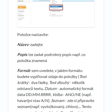
Položce nastavíte:
Název
-zadejte
Popis
-lze zadat podrobný popis např. co
položka znamená
Formát
-sem uvedete, v jakém formátu
budete vyplňovat údaje do položky (
Text
krátký
- dva řádky,
Text dlouhý
- několik
odstavců textu,
Datum
- automatický formát
data DD.MM.RRRR,
Volba
- ANO/NE (např.
havarijní stav A/N),
Seznam
- zde si připravíte
seznam(např. vyvložkovaný, cihlový.... Tento