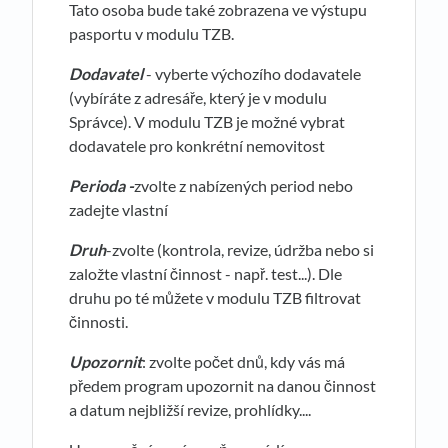
Tato osoba bude také zobrazena ve výstupu
pasportu v modulu TZB.
Dodavatel
- vyberte výchozího dodavatele
(vybíráte z adresáře, který je v modulu
Správce). V modulu TZB je možné vybrat
dodavatele pro konkrétní nemovitost
Perioda -
zvolte z nabízených period nebo
zadejte vlastní
Druh
-zvolte (kontrola, revize, údržba nebo si
založte vlastní činnost - např. test...). Dle
druhu po té můžete v modulu TZB filtrovat
činnosti.
Upozornit
: zvolte počet dnů, kdy vás má
předem program upozornit na danou činnost
a datum nejbližší revize, prohlídky....