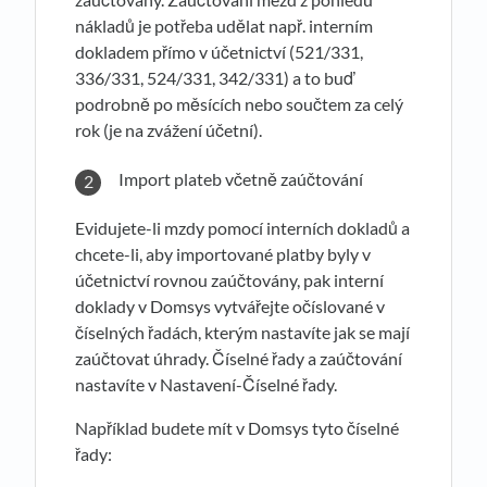
nákladů je potřeba udělat např. interním
dokladem přímo v účetnictví (521/331,
336/331, 524/331, 342/331) a to buď
podrobně po měsících nebo součtem za celý
rok (je na zvážení účetní).
Import plateb včetně zaúčtování
Evidujete-li mzdy pomocí interních dokladů a
chcete-li, aby importované platby byly v
účetnictví rovnou zaúčtovány, pak interní
doklady v Domsys vytvářejte očíslované v
číselných řadách, kterým nastavíte jak se mají
zaúčtovat úhrady. Číselné řady a zaúčtování
nastavíte v Nastavení-Číselné řady.
Například budete mít v Domsys tyto číselné
řady: