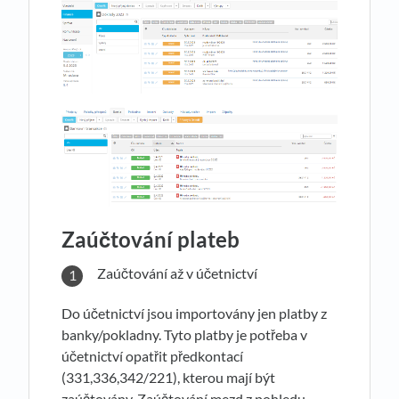
Zaúčtování plateb
Zaúčtování až v účetnictví
Do účetnictví jsou importovány jen platby z
banky/pokladny. Tyto platby je potřeba v
účetnictví opatřit předkontací
(331,336,342/221), kterou mají být
zaúčtovány. Zaúčtování mezd z pohledu