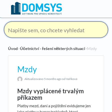
Úvod
​>​
Účetnictví - řešení některých situací
​>​ Mzdy
Mzdy
Aktualizováno
5 months ago
od Vaňková
Mzdy vyplácené trvalým
příkazem
Platby mezd, daní a pojištění evidujeme jen
jako platby v bance/pokladně, které