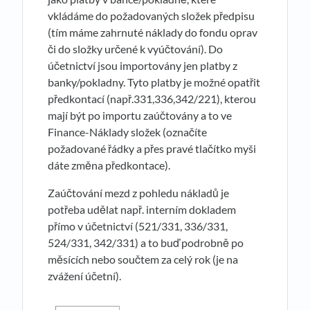
vkládáme do požadovaných složek předpisu
(tím máme zahrnuté náklady do fondu oprav
či do složky určené k vyúčtování). Do
účetnictví jsou importovány jen platby z
banky/pokladny. Tyto platby je možné opatřit
předkontací (např.331,336,342/221), kterou
mají být po importu zaúčtovány a to ve
Finance-Náklady složek (označíte
požadované řádky a přes pravé tlačítko myši
dáte změna předkontace).
Zaúčtování mezd z pohledu nákladů je
potřeba udělat např. interním dokladem
přímo v účetnictví (521/331, 336/331,
524/331, 342/331) a to buď podrobně po
měsících nebo součtem za celý rok (je na
zvážení účetní).