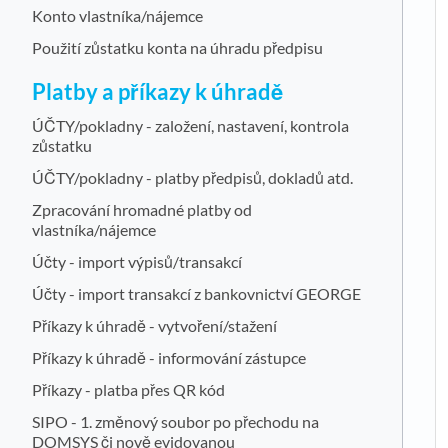
Konto vlastníka/nájemce
Použití zůstatku konta na úhradu předpisu
Platby a příkazy k úhradě
ÚČTY/pokladny - založení, nastavení, kontrola
zůstatku
ÚČTY/pokladny - platby předpisů, dokladů atd.
Zpracování hromadné platby od
vlastníka/nájemce
Účty - import výpisů/transakcí
Účty - import transakcí z bankovnictví GEORGE
Příkazy k úhradě - vytvoření/stažení
Příkazy k úhradě - informování zástupce
Příkazy - platba přes QR kód
SIPO - 1. změnový soubor po přechodu na
DOMSYS či nově evidovanou