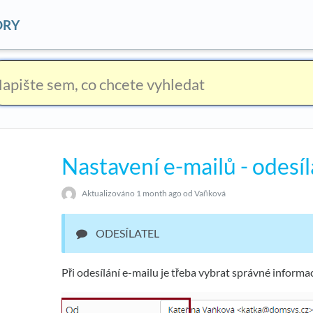
ORY
Nastavení e-mailů - odesí
Aktualizováno
1 month ago
od Vaňková
ODESÍLATEL
Při odesílání e-mailu je třeba vybrat správné informaci