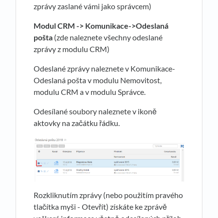
zprávy zaslané vámi jako správcem)
Modul CRM
->
Komunikace
->Odeslaná
pošta
(zde naleznete všechny odeslané
zprávy z modulu CRM)
Odeslané zprávy naleznete v Komunikace-
Odeslaná pošta v modulu Nemovitost,
modulu CRM a v modulu Správce.
Odesílané soubory naleznete v ikoně
aktovky na začátku řádku.
Rozkliknutím zprávy (nebo použitím pravého
tlačítka myši - Otevřít) získáte ke zprávě