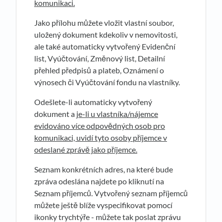
komunikaci.
Jako přílohu můžete vložit vlastní soubor,
uložený dokument kdekoliv v nemovitosti,
ale také automaticky vytvořený Evidenční
list, Vyúčtování, Změnový list, Detailní
přehled předpisů a plateb, Oznámení o
výnosech či Vyúčtování fondu na vlastníky.
Odešlete-li automaticky vytvořený
dokument a j
e-li u vlastníka/nájemce
evidováno více odpovědných osob pro
komunikaci, uvidí tyto osoby příjemce v
odeslané zprávě jako příjemce.
Seznam konkrétních adres, na které bude
zpráva odeslána najdete po kliknutí na
Seznam příjemců. Vytvořený seznam příjemců
můžete ještě blíže vyspecifikovat pomocí
ikonky trychtýře - můžete tak poslat zprávu