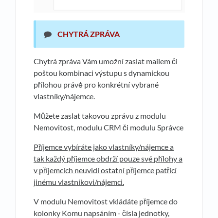
CHYTRÁ ZPRÁVA
Chytrá zpráva Vám umožní zaslat mailem či
poštou kombinaci výstupu s dynamickou
přílohou právě pro konkrétní vybrané
vlastníky/nájemce.
Můžete zaslat takovou zprávu z modulu
Nemovitost, modulu CRM či modulu Správce
Příjemce vybíráte jako vlastníky/nájemce a
tak každý příjemce obdrží pouze své přílohy a
v příjemcích neuvidí ostatní příjemce patřící
jinému vlastníkovi/nájemci.
V modulu Nemovitost vkládáte příjemce do
kolonky Komu napsáním - čísla jednotky,