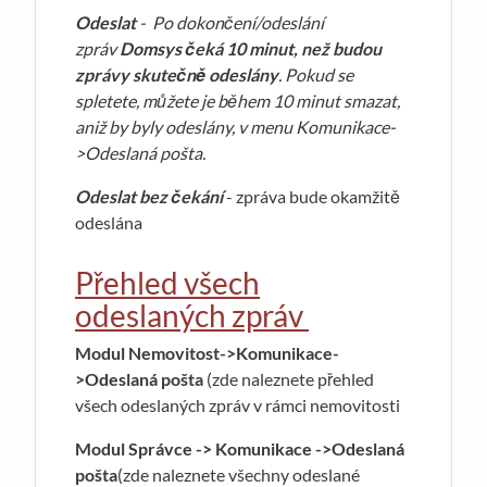
Odeslat
-
Po dokončení/odeslání
zpráv
Domsys čeká 10 minut, než budou
zprávy skutečně odeslány
. Pokud se
spletete, můžete je během 10 minut smazat,
aniž by byly odeslány, v menu Komunikace-
>Odeslaná pošta.
Odeslat bez čekání
- zpráva bude okamžitě
odeslána
Přehled všech
odeslaných zpráv
Modul Nemovitost->Komunikace-
>Odeslaná pošta
(zde naleznete přehled
všech odeslaných zpráv v rámci nemovitosti
Modul Správce -> Komunikace
->Odeslaná
pošta
(zde naleznete všechny odeslané