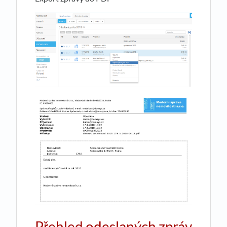
Přehled odeslaných zpráv