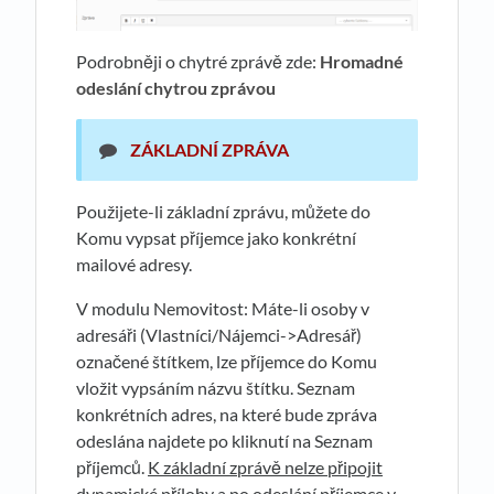
Podrobněji o chytré zprávě zde:
Hromadné
odeslání chytrou zprávou
ZÁKLADNÍ ZPRÁVA
Použijete-li základní zprávu, můžete do
Komu vypsat příjemce jako konkrétní
mailové adresy.
V modulu Nemovitost: Máte-li osoby v
adresáři (Vlastníci/Nájemci->Adresář)
označené štítkem, lze příjemce do Komu
vložit vypsáním názvu štítku. Seznam
konkrétních adres, na které bude zpráva
odeslána najdete po kliknutí na Seznam
příjemců.
K základní zprávě nelze připojit
dynamické přílohy a po odeslání příjemce v