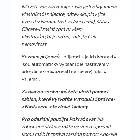
Můžete zde zadat např. číslo jednotky, jméno
vlastníka či nájemce, název skupiny (lze
vytořit v Nemovitost->Uspořádní), štítku.
Chcete-li zaslat zprávu všem
vlastníkům/nájemcům, zadejte Celá
nemovitost.
Seznam příjemců
- příjemci a jejich kontakty
jsou automaticky vypsáni dle nastavení v
adresáři a v návaznosti na zadaný údaj v
Příjemci.
Zasílanou zprávu můžete vložit pomocí
šablon, které vytvoříte v modulu Správce-
>Nastavení->Textové šablony.
Pro odeslání použijte Pokračovat
. Na
zobrazené stránce máte možnost upřesnit
komu má být zpráva zaslána pomocí Ano/Ne.