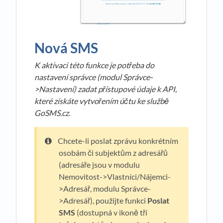
Nová SMS
K aktivaci této funkce je potřeba do
nastavení správce (modul Správce-
>Nastavení) zadat přístupové údaje k API,
které získáte vytvořením účtu ke službě
GoSMS.cz.
Chcete-li poslat zprávu konkrétním
osobám či subjektům z adresářů
(adresáře jsou v modulu
Nemovitost->Vlastníci/Nájemci-
>Adresář, modulu Správce-
>Adresář), použijte funkci
Poslat
SMS
(dostupná v ikoně tří