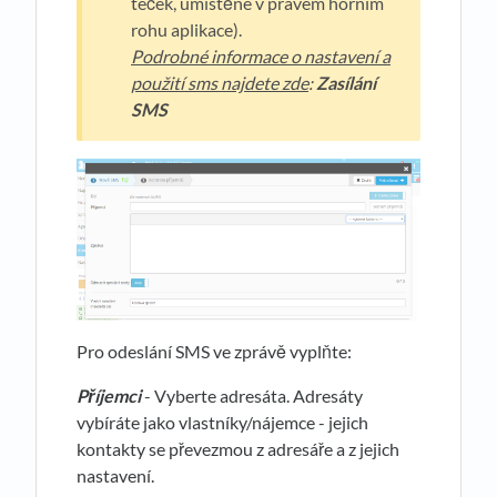
teček, umístěné v pravém horním
rohu aplikace).
Podrobné informace o nastavení a
použití sms najdete zde
:
Zasílání
SMS
Pro odeslání SMS ve zprávě vyplňte:
Příjemci
- Vyberte adresáta. Adresáty
vybíráte jako vlastníky/nájemce - jejich
kontakty se převezmou z adresáře a z jejich
nastavení.