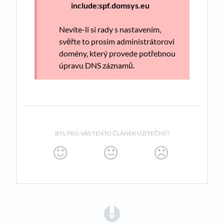
include:spf.domsys.eu
Nevíte-li si rady s nastavením,
svěřte to prosím administrátorovi
domény, který provede potřebnou
úpravu DNS záznamů.
BYL PRO VÁS TENTO ČLÁNEK UŽITEČNÝ?
(opens in a new tab)