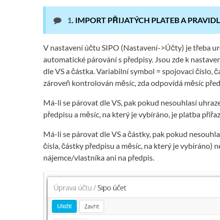
1
.
IMPORT PŘIJATÝCH PLATEB A PRAVI
V nastavení účtu SIPO (Nastavení->Účty) je třeba ur
automatické párování s předpisy. Jsou zde k nastave
dle VS a částka. Variabilní symbol = spojovací číslo, 
zároveň kontrolován měsíc, zda odpovídá měsíc před
Má-li se párovat dle VS, pak pokud nesouhlasí uhrazen
předpisu a měsíc, na který je vybíráno, je platba při
Má-li se párovat dle VS a částky, pak pokud nesouhl
čísla, částky předpisu a měsíc, na který je vybíráno)
nájemce/vlastníka ani na předpis.