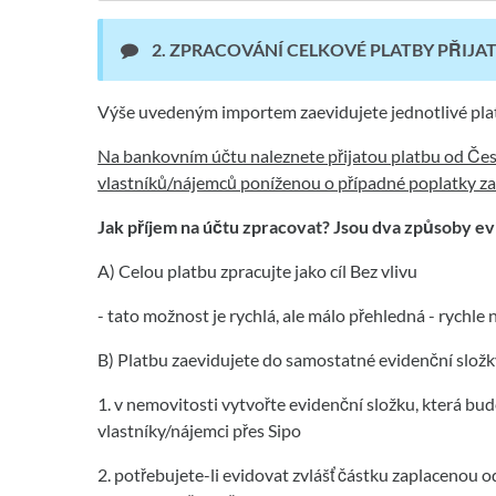
2
.
ZPRACOVÁNÍ CELKOVÉ PLATBY PŘIJAT
Výše uvedeným importem zaevidujete jednotlivé pla
Na bankovním účtu naleznete přijatou platbu od Česk
vlastníků/nájemců poníženou o případné poplatky za
Jak příjem na účtu zpracovat? Jsou dva způsoby ev
A) Celou platbu zpracujte jako cíl Bez vlivu
- tato možnost je rychlá, ale málo přehledná - rychle
B) Platbu zaevidujete do samostatné evidenční slož
1. v nemovitosti vytvořte evidenční složku, která bu
vlastníky/nájemci přes Sipo
2. potřebujete-li evidovat zvlášť částku zaplacenou 