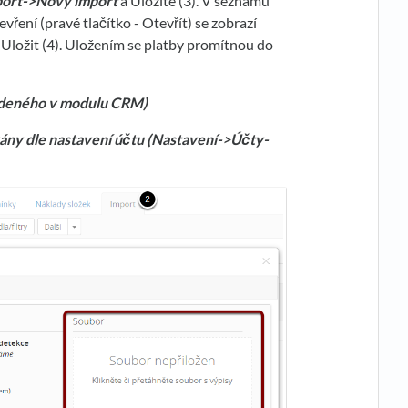
ort->Nový import
a Uložíte (3). V seznamu
ření (pravé tlačítko - Otevřít) se zobrazí
e Uložit (4). Uložením se platby promítnou do
vedeného v modulu CRM)
ny dle nastavení ú
č
tu (Nastavení->Ú
č
ty-