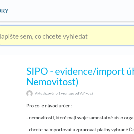
ORY
SIPO - evidence/import ú
Nemovitost)
Aktualizováno
1 year ago
od Vaňková
Pro co je návod určen:
- nemovitosti, které mají svoje samostatné číslo org
- chcete naimportovat a zpracovat platby vybrané 