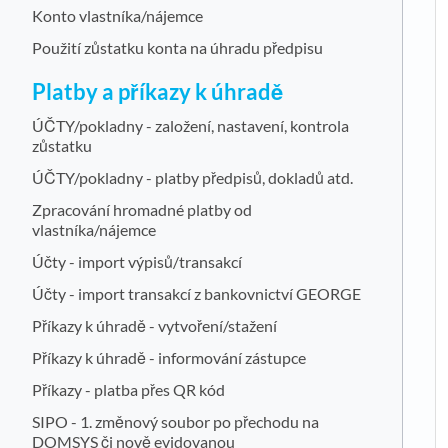
Konto vlastníka/nájemce
Použití zůstatku konta na úhradu předpisu
Platby a příkazy k úhradě
ÚČTY/pokladny - založení, nastavení, kontrola
zůstatku
ÚČTY/pokladny - platby předpisů, dokladů atd.
Zpracování hromadné platby od
vlastníka/nájemce
Účty - import výpisů/transakcí
Účty - import transakcí z bankovnictví GEORGE
Příkazy k úhradě - vytvoření/stažení
Příkazy k úhradě - informování zástupce
Příkazy - platba přes QR kód
SIPO - 1. změnový soubor po přechodu na
DOMSYS či nově evidovanou