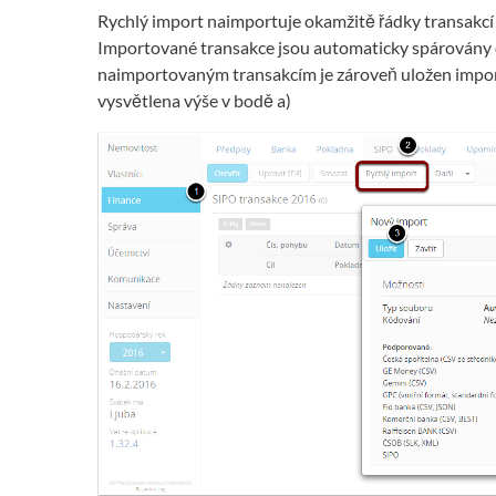
Rychlý import naimportuje okamžitě řádky transakcí
Importované transakce jsou automaticky spárovány dl
naimportovaným transakcím je zároveň uložen import
vysvětlena výše v bodě a)