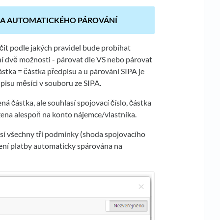
DLA AUTOMATICKÉHO PÁROVÁNÍ
čit podle jakých pravidel bude probíhat
ní dvě možnosti - párovat dle VS nebo párovat
částka = částka předpisu a u párování SIPA je
pisu měsíci v souboru ze SIPA.
á částka, ale souhlasí spojovací číslo, částka
řazena alespoň na konto nájemce/vlastníka.
así všechny tři podmínky (shoda spojovacího
 není platby automaticky spárována na