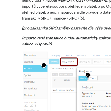
nemovitosti -
Modul NEMOVITOST->Finance->Imp
importů vyberete soubor s přehledem plateb a po Otev
přehled plateb a jejich napárování dle pravidel a dát
transakcí v SIPU (Finance->SIPO) (5).
(pro zákazníka SIPO zm
ě
ny nastavíte dle výše u
Importované transakce budou automaticky spárová
>Akce->Upravit)