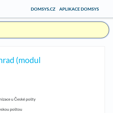
DOMSYS.CZ
APLIKACE DOMSYS
hrad (modul
anizace u České pošty
Českou poštou