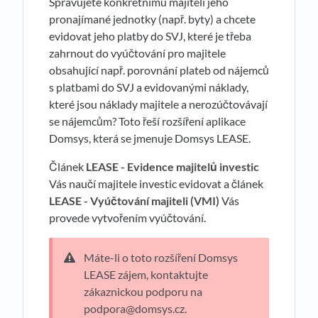
Spravujete konkrétnímu majiteli jeho
pronajímané jednotky (např. byty) a chcete
evidovat jeho platby do SVJ, které je třeba
zahrnout do vyúčtování pro majitele
obsahující např. porovnání plateb od nájemců
s platbami do SVJ a evidovanými náklady,
které jsou náklady majitele a nerozúčtovávají
se nájemcům? Toto řeší rozšíření aplikace
Domsys, která se jmenuje Domsys LEASE.
Článek
LEASE - Evidence majitelů investic
Vás naučí majitele investic evidovat a článek
LEASE - Vyúčtování majiteli (VMI)
Vás
provede vytvořením vyúčtování.
Máte-li o toto rozšíření Domsys
LEASE zájem, kontaktujte
zákaznickou podporu na
podpora@domsys.cz.