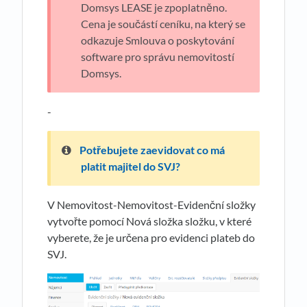
Domsys LEASE je zpoplatněno.
Cena je součástí ceníku, na který se
odkazuje Smlouva o poskytování
software pro správu nemovitostí
Domsys.
-
Potřebujete zaevidovat co má
platit majitel do SVJ?
V Nemovitost-Nemovitost-Evidenční složky
vytvořte pomocí Nová složka složku, v které
vyberete, že je určena pro evidenci plateb do
SVJ.