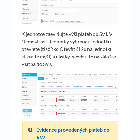
K jednotce zaevidujte výši plateb do SVJ. V
Nemovitost-Jednotky vybranou jednotku
otevřete (tlačítko Otevřít či 2x na jednotku
klikněte myší) a částky zaevidujte na záložce
Platba do SVJ.
Evidence provedených plateb do
SVJ