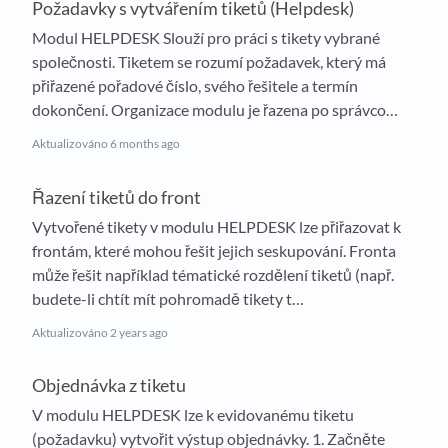
Požadavky s vytvářením tiketů (Helpdesk)
Modul HELPDESK Slouží pro práci s tikety vybrané
společnosti. Tiketem se rozumí požadavek, který má
přiřazené pořadové číslo, svého řešitele a termín
dokončení. Organizace modulu je řazena po správco…
Aktualizováno
6 months ago
Řazení tiketů do front
Vytvořené tikety v modulu HELPDESK lze přiřazovat k
frontám, které mohou řešit jejich seskupování. Fronta
může řešit například tématické rozdělení tiketů (např.
budete-li chtít mít pohromadě tikety t…
Aktualizováno
2 years ago
Objednávka z tiketu
V modulu HELPDESK lze k evidovanému tiketu
(požadavku) vytvořit výstup objednávky. 1. Začněte