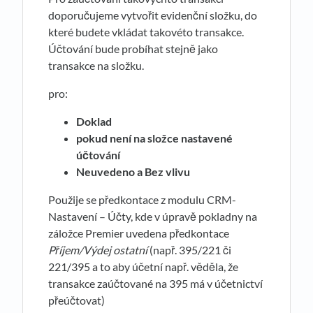
doporučujeme vytvořit evidenční složku, do
které budete vkládat takovéto transakce.
Účtování bude probíhat stejně jako
transakce na složku.
pro:
Doklad
pokud není na složce nastavené
účtování
Neuvedeno a Bez vlivu
Použije se předkontace z modulu CRM-
Nastavení – Účty, kde v úpravě pokladny na
záložce Premier uvedena předkontace
Příjem/Výdej ostatní
(např. 395/221 či
221/395 a to aby účetní např. věděla, že
transakce zaúčtované na 395 má v účetnictví
přeúčtovat)