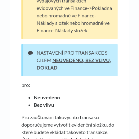
výdajových transakcích
evidovaných ve Finance->Pokladna
nebo hromadně ve Finance-
Náklady složek nebo hromadně ve
Finance-Náklady složek.
NASTAVENÍ PRO TRANSAKCE S
CÍLEM
NEUVEDENO, BEZ VLIVU,
DOKLAD
pro:
Neuvedeno
Bez vlivu
Pro zaúčtování takovýchto transakcí
doporučujeme vytvořit evidenční složku, do
které budete vkládat takovéto transakce.