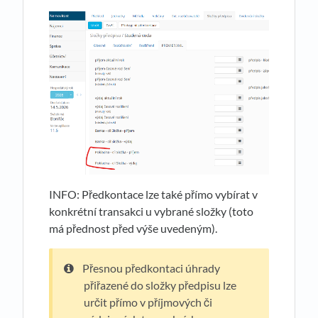
INFO: Předkontace lze také přímo vybírat v
konkrétní transakci u vybrané složky (toto
má přednost před výše uvedeným).
Přesnou předkontaci úhrady
přiřazené do složky předpisu lze
určit přímo v příjmových či