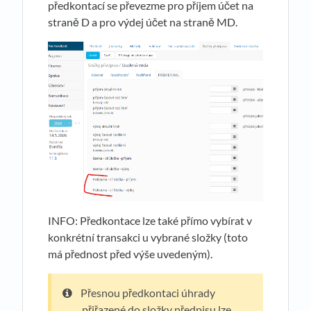
předkontací se převezme pro příjem účet na
straně D a pro výdej účet na straně MD.
INFO: Předkontace lze také přímo vybírat v
konkrétní transakci u vybrané složky (toto
má přednost před výše uvedeným).
Přesnou předkontaci úhrady
přiřazené do složky předpisu lze