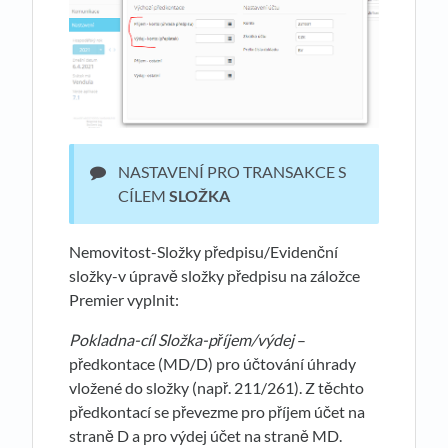
NASTAVENÍ PRO TRANSAKCE S
CÍLEM
SLOŽKA
Nemovitost-Složky předpisu/Evidenční
složky-v úpravě složky předpisu na záložce
Premier vyplnit:
Pokladna-cíl Složka-příjem/výdej
–
předkontace (MD/D) pro účtování úhrady
vložené do složky (např. 211/261). Z těchto
předkontací se převezme pro příjem účet na
straně D a pro výdej účet na straně MD.