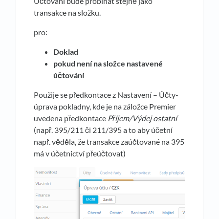
Účtování bude probíhat stejně jako
transakce na složku.
pro:
Doklad
pokud není na složce nastavené
účtování
Použije se předkontace z Nastavení – Účty-
úprava pokladny, kde je na záložce Premier
uvedena předkontace
Příjem/Výdej ostatní
(např. 395/211 či 211/395 a to aby účetní
např. věděla, že transakce zaúčtované na 395
má v účetnictví přeúčtovat)