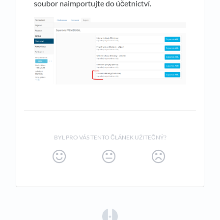
soubor naimportujte do účetnictví.
BYL PRO VÁS TENTO ČLÁNEK UŽITEČNÝ?
(opens in a new tab)