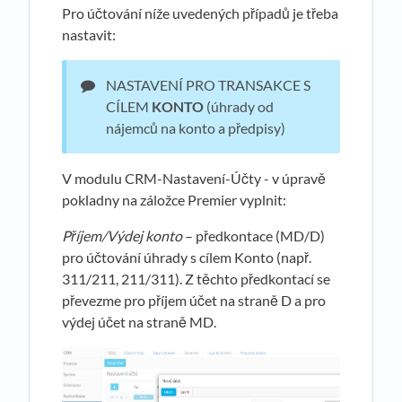
Pro účtování níže uvedených případů je třeba
nastavit:
NASTAVENÍ PRO TRANSAKCE S
CÍLEM
KONTO
(úhrady od
nájemců na konto a předpisy)
V modulu CRM-Nastavení-Účty - v úpravě
pokladny na záložce Premier vyplnit:
Příjem/Výdej konto
– předkontace (MD/D)
pro účtování úhrady s cílem Konto (např.
311/211, 211/311). Z těchto předkontací se
převezme pro příjem účet na straně D a pro
výdej účet na straně MD.