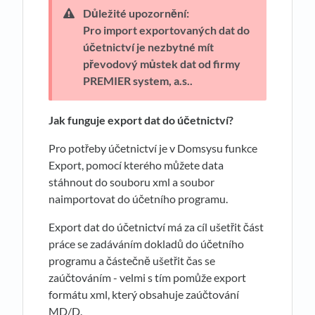
Důležité upozornění:
Pro import exportovaných dat do
účetnictví je nezbytné mít
převodový můstek dat od firmy
PREMIER system, a.s..
Jak funguje export dat do ú
č
etnictví?
Pro potřeby účetnictví je v Domsysu funkce
Export, pomocí kterého můžete data
stáhnout do souboru xml a soubor
naimportovat do účetního programu.
Export dat do účetnictví má za cíl ušetřit část
práce se zadáváním dokladů do účetního
programu a částečně ušetřit čas se
zaúčtováním - velmi s tím pomůže export
formátu xml, který obsahuje zaúčtování
MD/D.