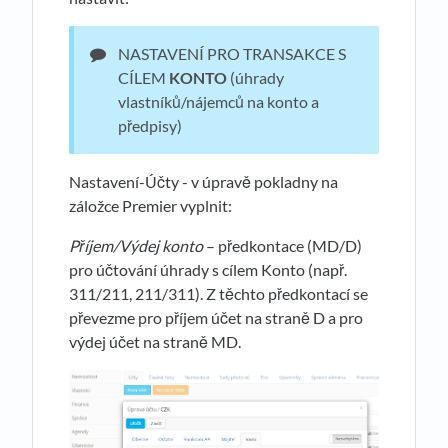
NASTAVENÍ PRO TRANSAKCE S
CÍLEM
KONTO
(úhrady
vlastníků/nájemců na konto a
předpisy)
Nastavení-Účty - v úpravě pokladny na
záložce Premier vyplnit:
Příjem/Výdej konto
– předkontace (MD/D)
pro účtování úhrady s cílem Konto (např.
311/211, 211/311). Z těchto předkontací se
převezme pro příjem účet na straně D a pro
výdej účet na straně MD.