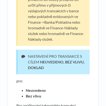
určit přímo v příjmových či
výdajových transakcích v bance
nebo pokladně evidovaných ve
Finance->Banka/Pokladna nebo
hromadně ve Finance-Náklady
složek nebo hromadně ve Finance-
Náklady složek.
NASTAVENÍ PRO TRANSAKCE S
CÍLEM
NEUVEDENO, BEZ VLIVU,
DOKLAD
pro:
Neuvedeno
Bez vlivu
Pro zaúčtování takovýchto transakcí