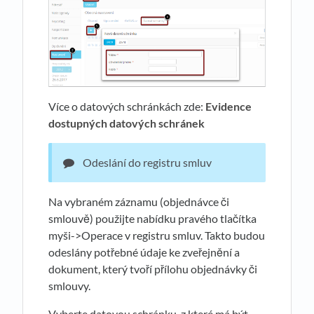
Více o datových schránkách zde:
Evidence
dostupných datových schránek
Odeslání do registru smluv
Na vybraném záznamu (objednávce či
smlouvě) použijte nabídku pravého tlačítka
myši->Operace v registru smluv. Takto budou
odeslány potřebné údaje ke zveřejnění a
dokument, který tvoří přílohu objednávky či
smlouvy.
Vyberte datovou schránku, z které má být