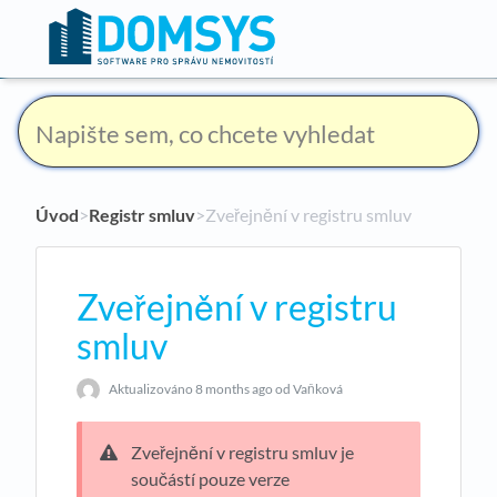
Úvod
​>​
Registr smluv
​>​ Zveřejnění v registru smluv
Zveřejnění v registru
smluv
Aktualizováno
8 months ago
od Vaňková
Zveřejnění v registru smluv je
součástí pouze verze