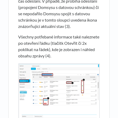
čas odeslání. V případě, že probíhá odesílání
(propojení Domsysu s datovou schránkou) či
se nepodařilo Domsysu spojit s datovou
schránkou je v tomto sloupci uvedena ikona
znázorňující aktuální stav (3).
Všechny potřebané informace také naleznete
po otevření řádku (tlačítk Otevřít či 2x
poklikat na řádek), kde je zobrazen i náhled
obsahu zprávy (4).