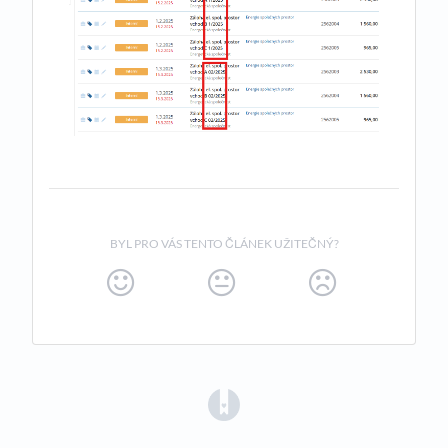
BYL PRO VÁS TENTO ČLÁNEK UŽITEČNÝ?
(opens in a new tab)