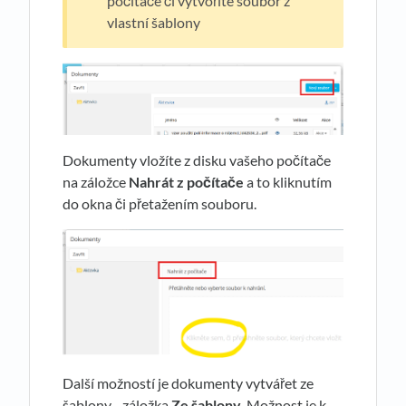
počítače či vytvoříte soubor z
vlastní šablony
Dokumenty vložíte z disku vašeho počítače
na záložce
Nahrát z počítače
a to kliknutím
do okna či přetažením souboru.
Další možností je dokumenty vytvářet ze
šablony - záložka
Ze šablony
. Možnost je k