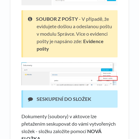
SOUBOR Z POŠTY
- V případě, že
evidujete došlou a odeslanou poštu
v modulu Správce. Více o evidenci
pošty je napsáno zde:
Evidence
pošty
SESKUPENÍ DO SLOŽEK
Dokumenty (soubory) v aktovce lze
přetažením seskupovat do vámi vytvořených
složek - složku založíte pomocí
NOVÁ
SLOŽKA
.