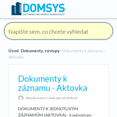
Úvod
​>​
Dokumenty, výstupy
​>​ Dokumenty k záznamu -
Aktovka
Dokumenty k
záznamu - Aktovka
Aktualizováno
1 week ago
od Vaňková
DOKUMENTY K JEDNOTLIVÝM
ZÁZNAMŮM (AKTOVKA) - k
jednotlivým