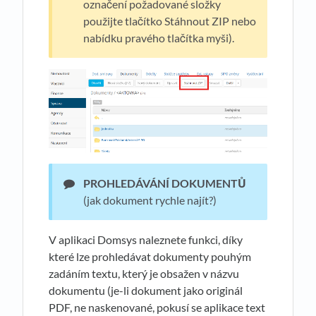
označení požadované složky
použijte tlačítko Stáhnout ZIP nebo
nabídku pravého tlačítka myši).
PROHLEDÁVÁNÍ DOKUMENTŮ
(jak dokument rychle najít?)
V aplikaci Domsys naleznete funkci, díky
které lze prohledávat dokumenty pouhým
zadáním textu, který je obsažen v názvu
dokumentu (je-li dokument jako originál
PDF, ne naskenované, pokusí se aplikace text