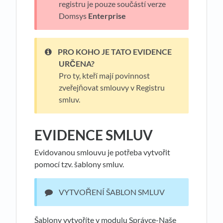
registru je pouze součástí verze
Domsys
Enterprise
PRO KOHO JE TATO EVIDENCE
URČENA?
Pro ty, kteří mají povinnost
zveřejňovat smlouvy v Registru
smluv.
EVIDENCE SMLUV
Evidovanou smlouvu je potřeba vytvořit
pomocí tzv. šablony smluv.
VYTVOŘENÍ ŠABLON SMLUV
Šablony vytvoříte v modulu Správce-Naše