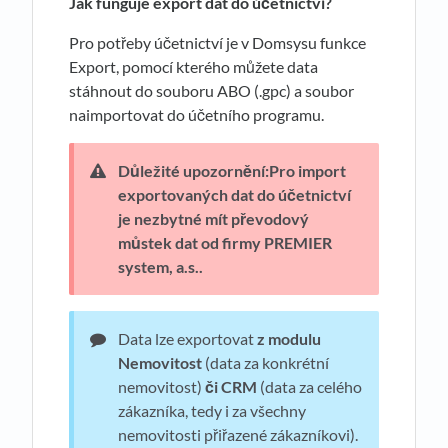
Jak funguje export dat do ú
č
etnictví?
Pro potřeby účetnictví je v Domsysu funkce
Export, pomocí kterého můžete data
stáhnout do souboru ABO (.gpc) a soubor
naimportovat do účetního programu.
Důležité upozornění:Pro import
exportovaných dat do účetnictví
je nezbytné mít převodový
můstek dat od firmy PREMIER
system, a.s..
Data lze exportovat
z modulu
Nemovitost
(data za konkrétní
nemovitost)
či CRM
(data za celého
zákazníka, tedy i za všechny
nemovitosti přiřazené zákazníkovi).