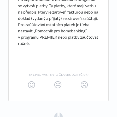
se vytvoří platby. Ty platby, které mají vazbu
na předpis, který je zároveň fakturou nebo na
doklad (vydaný a přijatý) se zároveň zaúčtují.
Pro zaúčtování ostatních plateb je třeba
nastavit „Pomocník pro homebanking“
v programu PREMIER nebo platby zaúčtovat
ručně.
BYL PRO VÁS TENTO ČLÁNEK UŽITEČNÝ?
(opens in a new tab)