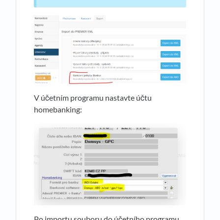
V účetním programu nastavte účtu
homebanking:
Po importu souboru do účetního programu