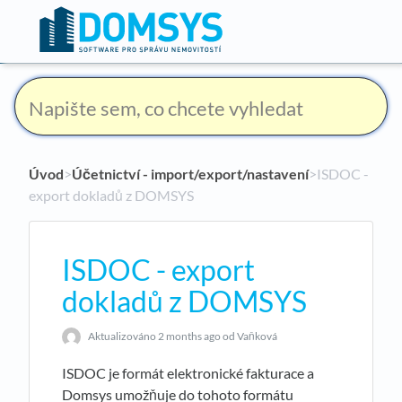
Úvod
​>​
Účetnictví - import/export/nastavení
​>​ ISDOC -
export dokladů z DOMSYS
ISDOC - export
dokladů z DOMSYS
Aktualizováno
2 months ago
od Vaňková
ISDOC je formát elektronické fakturace a
Domsys umožňuje do tohoto formátu