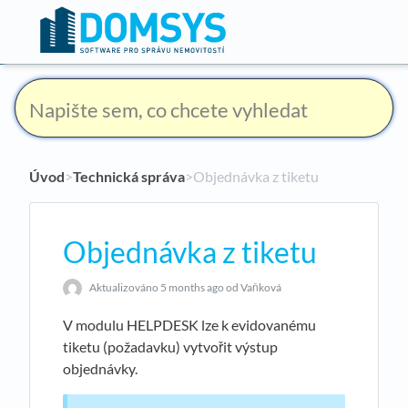
Úvod
​>​
Technická správa
​>​ Objednávka z tiketu
Objednávka z tiketu
Aktualizováno
5 months ago
od Vaňková
V modulu HELPDESK lze k evidovanému
tiketu (požadavku) vytvořit výstup
objednávky.