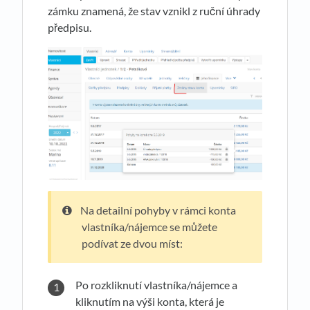
zámku znamená, že stav vznikl z ruční úhrady
předpisu.
Na detailní pohyby v rámci konta
vlastníka/nájemce se můžete
podívat ze dvou míst:
Po rozkliknutí vlastníka/nájemce a
kliknutím na výši konta, která je