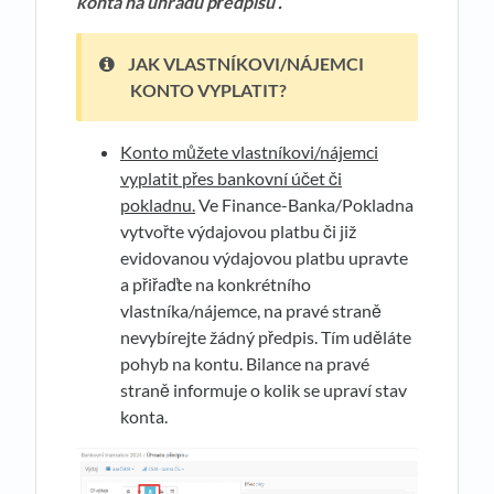
konta na úhradu předpisu
.
JAK VLASTNÍKOVI/NÁJEMCI
KONTO VYPLATIT?
Konto můžete vlastníkovi/nájemci
vyplatit přes bankovní účet či
pokladnu.
Ve Finance-Banka/Pokladna
vytvořte výdajovou platbu či již
evidovanou výdajovou platbu upravte
a přiřaďte na konkrétního
vlastníka/nájemce, na pravé straně
nevybírejte žádný předpis. Tím uděláte
pohyb na kontu. Bilance na pravé
straně informuje o kolik se upraví stav
konta.