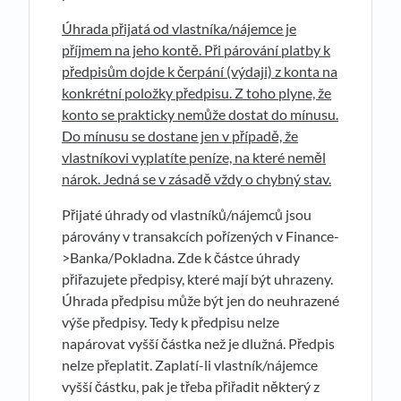
Úhrada přijatá od vlastníka/nájemce je
příjmem na jeho kontě. Při párování platby k
předpisům dojde k čerpání (výdaji) z konta na
konkrétní položky předpisu. Z toho plyne, že
konto se prakticky nemůže dostat do mínusu.
Do mínusu se dostane jen v případě, že
vlastníkovi vyplatíte peníze, na které neměl
nárok. Jedná se v zásadě vždy o chybný stav.
Přijaté úhrady od vlastníků/nájemců jsou
párovány v transakcích pořízených v Finance-
>Banka/Pokladna. Zde k částce úhrady
přiřazujete předpisy, které mají být uhrazeny.
Úhrada předpisu může být jen do neuhrazené
výše předpisy. Tedy k předpisu nelze
napárovat vyšší částka než je dlužná. Předpis
nelze přeplatit. Zaplatí-li vlastník/nájemce
vyšší částku, pak je třeba přiřadit některý z