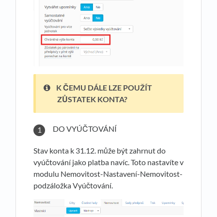
K ČEMU DÁLE LZE POUŽÍT
ZŮSTATEK KONTA
?
DO VYÚČTOVÁNÍ
Stav konta k 31.12. může být zahrnut do
vyúčtování jako platba navíc. Toto nastavíte v
modulu Nemovitost-Nastavení-Nemovitost-
podzáložka Vyúčtování.