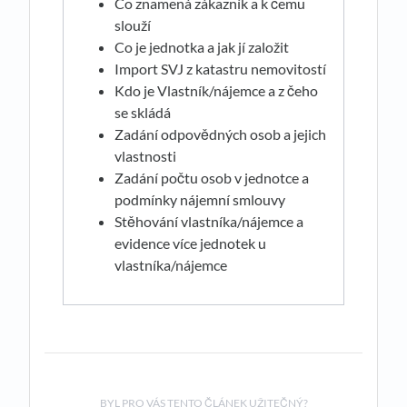
Co znamená zákazník a k čemu
slouží
Co je jednotka a jak jí založit
Import SVJ z katastru nemovitostí
Kdo je Vlastník/nájemce a z čeho
se skládá
Zadání odpovědných osob a jejich
vlastnosti
Zadání počtu osob v jednotce a
podmínky nájemní smlouvy
Stěhování vlastníka/nájemce a
evidence více jednotek u
vlastníka/nájemce
BYL PRO VÁS TENTO ČLÁNEK UŽITEČNÝ?