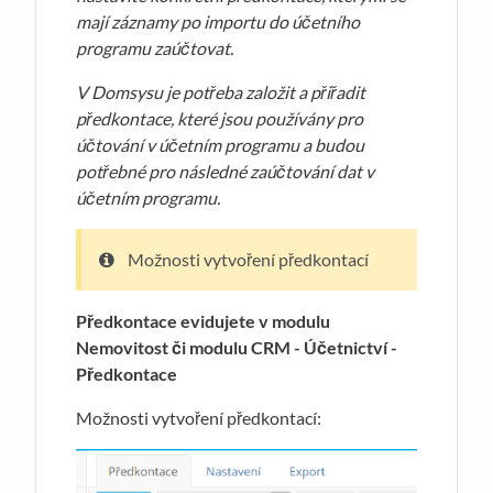
mají záznamy po importu do účetního
programu zaúčtovat.
V Domsysu je pot
ř
eba založit a p
ř
i
ř
adit
p
ř
edkontace, které jsou používány pro
ú
č
tování v ú
č
etním programu a budou
pot
ř
ebné pro následné zaú
č
tování dat v
ú
č
etním programu.
Možnosti vytvoření předkontací
Předkontace evidujete v modulu
Nemovitost či modulu CRM - Účetnictví -
Předkontace
Možnosti vytvoření předkontací: