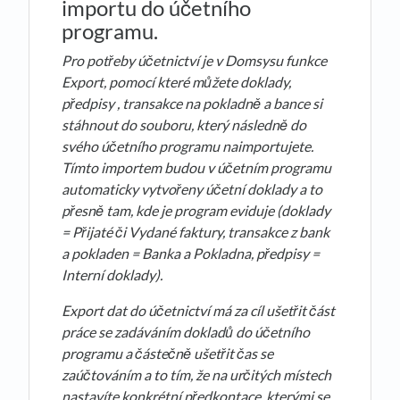
importu do účetního
programu.
Pro pot
ř
eby ú
č
etnictví je v Domsysu funkce
Export, pomocí které m
ů
žete doklady,
p
ř
edpisy , transakce na pokladn
ě
a bance si
stáhnout do souboru, který následn
ě
do
svého ú
č
etního programu naimportujete.
Tímto importem budou v ú
č
etním programu
automaticky vytvo
ř
eny ú
č
etní doklady a to
p
ř
esn
ě
tam, kde je program eviduje (doklady
= P
ř
ijaté
č
i Vydané faktury, transakce z bank
a pokladen = Banka a Pokladna, p
ř
edpisy =
Interní doklady).
Export dat do ú
č
etnictví má za cíl ušet
ř
it
č
ást
práce se zadáváním doklad
ů
do ú
č
etního
programu a
č
áste
č
n
ě
ušet
ř
it
č
as se
zaú
č
továním a to tím, že na určitých místech
nastavíte konkrétní předkontace, kterými se