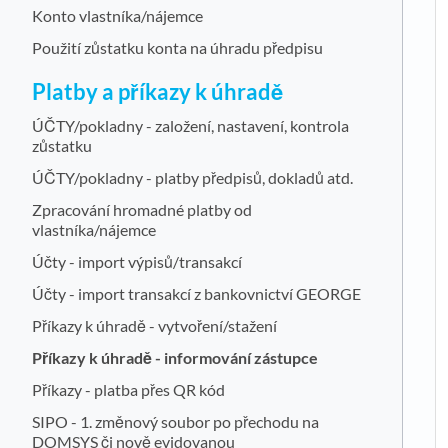
Konto vlastníka/nájemce
Použití zůstatku konta na úhradu předpisu
Platby a příkazy k úhradě
ÚČTY/pokladny - založení, nastavení, kontrola
zůstatku
ÚČTY/pokladny - platby předpisů, dokladů atd.
Zpracování hromadné platby od
vlastníka/nájemce
Účty - import výpisů/transakcí
Účty - import transakcí z bankovnictví GEORGE
Příkazy k úhradě - vytvoření/stažení
Příkazy k úhradě - informování zástupce
Příkazy - platba přes QR kód
SIPO - 1. změnový soubor po přechodu na
DOMSYS či nově evidovanou