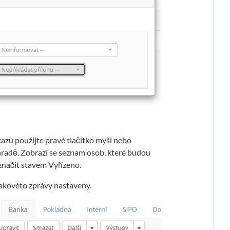
azu použijte pravé tlačítko myši nebo
úhradě. Zobrazí se seznam osob, které budou
značit stavem Vyřízeno.
takovéto zprávy nastaveny.