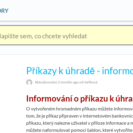
ORY
Příkazy k úhradě - inform
Aktualizováno
2 months ago
od Vaňková
Informování o příkazu k úhr
O vytvořeném hromadném příkazu můžete informovat
tom, že je příkaz připraven v internetovém bankovnic
příkazu, který nalezne uživatel v příloze informace a m
můžete naformulovat pomocí šablon, které vytvořít