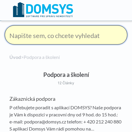
Úvod
​>​ Podpora a školení
Podpora a školení
12 Články
Zákaznická podpora
P otřebujete poradit s aplikací DOMSYS? Naše podpora
je Vám k dispozici v pracovní dny od 9 hod. do 15 hod.:
e-mail: podpora@domsys.cz telefon: + 420 212 240 880
S aplikací Domsys Vám rádi pomohou na…